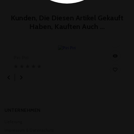
Kunden, Die Diesen Artikel Gekauft
Haben, Kauften Auch ...

Preis
5,30 €


Piri Piri








UNTERNEHMEN
Lieferung
Impressum & Datenschutz