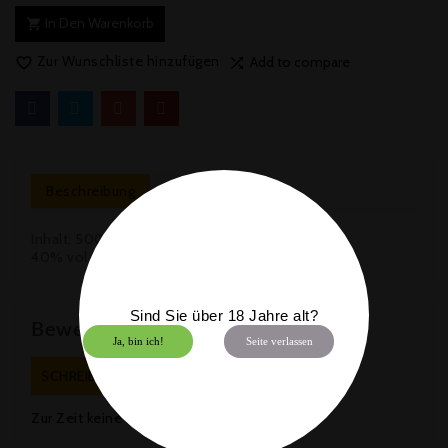
In Den Warenkorb

Zur Wunschliste hinzufügen
Add to compare


Beschreibung
Artikeldetails
Inhalt: 500ml
40% vol.
Sind Sie über 18 Jahre alt?
Bewertungen
Ja, bin ich!
Seite verlassen
SCHREIBEN SIE EINE BEWERTUNG
Zur Zeit keine Kundenbewertungen.