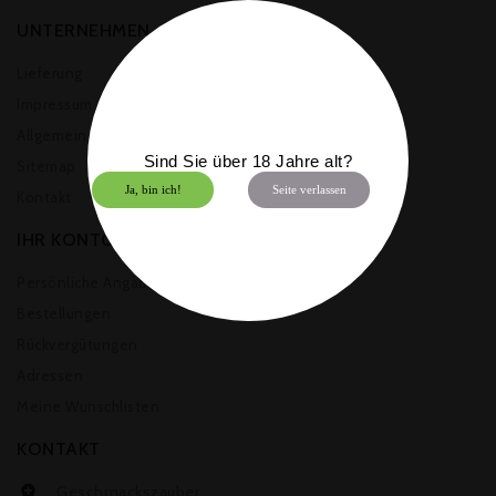
UNTERNEHMEN
Lieferung
Impressum & Datenschutz
Allgemeine Geschäftsbedingungen
Sind Sie über 18 Jahre alt?
Sitemap
Ja, bin ich!
Seite verlassen
Kontakt
IHR KONTO
Persönliche Angaben
Bestellungen
Rückvergütungen
Adressen
Meine Wunschlisten
KONTAKT
Geschmackszauber
