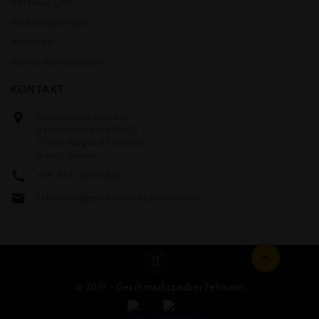
Bestellungen
Rückvergütungen
Adressen
Meine Wunschlisten
KONTAKT
Geschmackszauber

Bahnhofstrasse 10-12
23769 Burg auf Fehmarn
Deutschland
+49 4371 6059836

fehmarn@geschmackszauber.com


© 2019 - Geschmackszauber Fehmarn