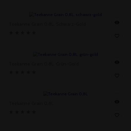
Preis
39,90 €


Teekanne Grain 0,8L, Schwarz-Gold







Preis
39,90 €


Teekanne Grain 0,8L, Grün-Gold







Preis
39,90 €


Teekanne Grain 0,8L







Preis
72,00 €
