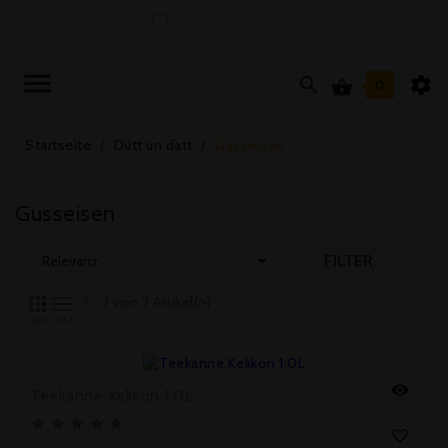



0
Startseite
Dütt un datt
Gusseisen
Gusseisen

FILTER
Relevanz



1 - 7 von 7 Artikel(n)
GRID
LIST
Preis
76,00 €


Teekanne Kekkon 1,0L






