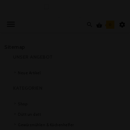



0
Sitemap
UNSER ANGEBOT
Neue Artikel
KATEGORIEN
Shop
Dütt un datt
Gewürzmühlen & Küchenhelfer