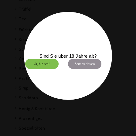
Trüffel
Tee
Früchtetee
Kräuter- und Gewürztee
Schwarzer Tee
Sind Sie über 18 Jahre alt?
Grüner Tee
Ja, bin ich!
Seite verlassen
Pesto & Sugo
Pasta & Risotto
Sirup
Sanddorn
Honig & Konfitüren
Prozentiges
Spezialitäten