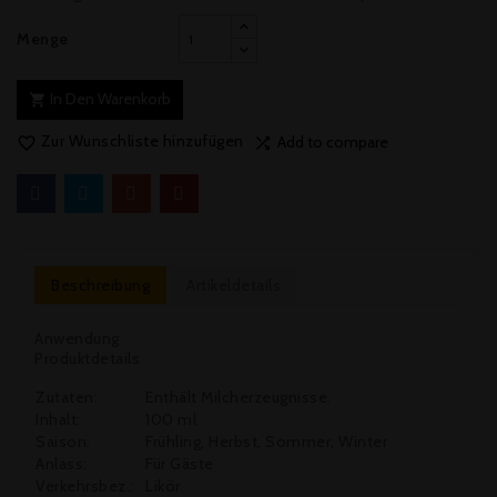
Menge
In Den Warenkorb

Zur Wunschliste hinzufügen
Add to compare


Beschreibung
Artikeldetails
Anwendung
Produktdetails
Zutaten:
Enthält Milcherzeugnisse.
Inhalt:
100 ml
Saison:
Frühling, Herbst, Sommer, Winter
Anlass:
Für Gäste
Verkehrsbez.:
Likör