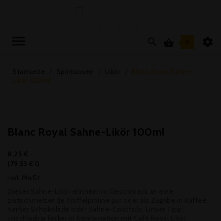



0
Startseite
Spirituosen
Likör
Blanc Royal Sahne-
Likör 100ml
Blanc Royal Sahne-Likör 100ml
8,25 €
(79,53 € l)
inkl. MwSt.
Dieser Sahne-Likör erinnert im Geschmack an eine
zartschmelzende Trüffelpraline pur oder als Zugabe in Kaffee,
heißer Schokolade oder Sahne-Cocktails. Unser Tipp:
unschlagbar lecker in Kombination mit Café Royal Likör.