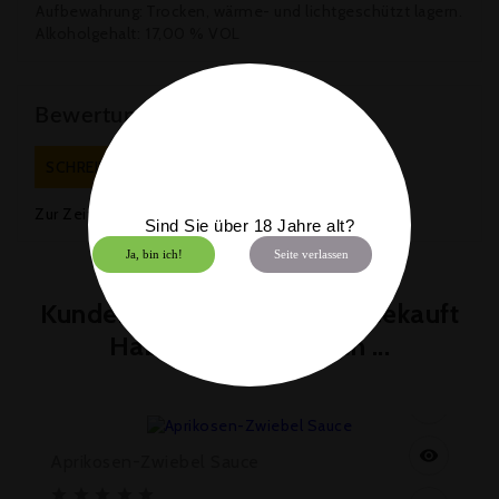
Aufbewahrung:
Trocken, wärme- und lichtgeschützt lagern.
Alkoholgehalt:
17,00 % VOL
Bewertungen
SCHREIBEN SIE EINE BEWERTUNG
Zur Zeit keine Kundenbewertungen.
Sind Sie über 18 Jahre alt?
Ja, bin ich!
Seite verlassen
Kunden, Die Diesen Artikel Gekauft
Haben, Kauften Auch ...

Preis
7,45 €


Aprikosen-Zwiebel Sauce




