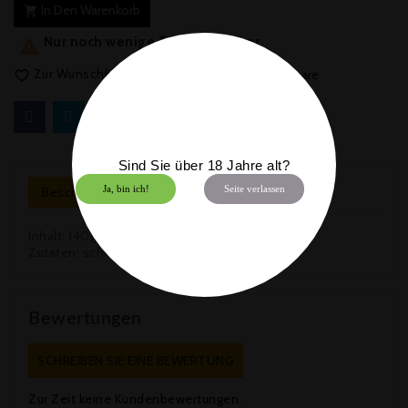
In Den Warenkorb

Nur noch wenige Teile verfügbar

Zur Wunschliste hinzufügen
Add to compare


Sind Sie über 18 Jahre alt?
Ja, bin ich!
Seite verlassen
Beschreibung
Artikeldetails
Inhalt: 140g
Zutaten: schwarze Pfefferkörner
Bewertungen
SCHREIBEN SIE EINE BEWERTUNG
Zur Zeit keine Kundenbewertungen.